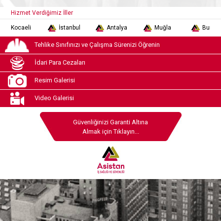
Hizmet Verdiğimiz İller
Kocaeli
İstanbul
Antalya
Muğla
Burdur
Tehlike Sınıfınızı ve Çalışma Sürenizi Öğrenin
İdari Para Cezaları
Resim Galerisi
Video Galerisi
Güvenliğinizi Garanti Altına
Almak için Tıklayın...