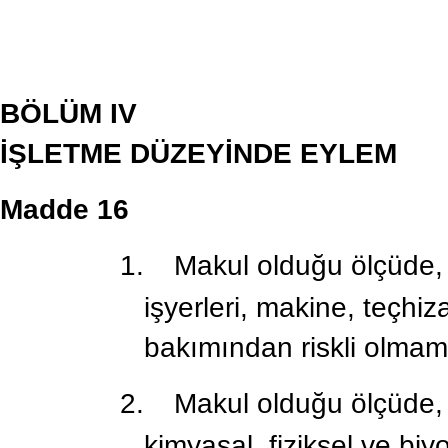
BÖLÜM IV
İŞLETME DÜZEYİNDE EYLEM
Madde 16
1.
Makul olduğu ölçüde, i
işyerleri, makine, teçhiz
bakımından riskli olmama
2.
Makul olduğu ölçüde, i
kimyasal, fiziksel ve bi