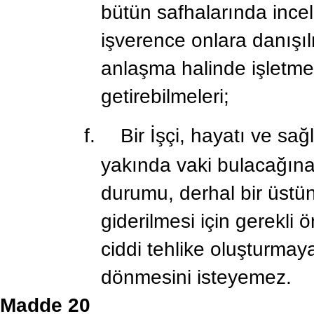
bütün safhalarında ince
işverence onlara danışı
anlaşma halinde işletme
getirebilmeleri;
f.
Bir İşçi, hayatı ve sağ
yakında vaki bulacağına 
durumu, derhal bir üstü
giderilmesi için gerekli
ciddi tehlike oluşturmay
dönmesini isteyemez.
Madde 20