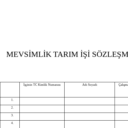
MEVSİMLİK TARIM İŞİ SÖZLEŞM
İşçinin TC Kimlik Numarası
Adı Soyadı
Çalışm
1.
2.
3.
4.