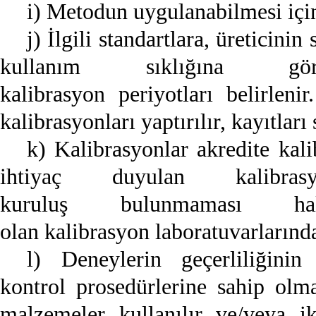
i) Metodun uygulanabilmesi için
j) İlgili standartlara, üreticini
kullanım sıklığına 
kalibrasyon periyotları belirlen
kalibrasyonları yaptırılır, kayıtları 
k) Kalibrasyonlar akredite kali
ihtiyaç duyulan kalibrasyo
kuruluş bulunmaması halin
olan kalibrasyon laboratuvarlarında 
l) Deneylerin geçerliliğini
kontrol prosedürlerine sahip olmal
malzemeler kullanılır ve/veya ik