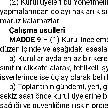
(2) Kurul üyeleri bu Yönetmelik
yapmalarından dolayı hakları kı
maruz kalamazlar.
Ç
al
ış
ma usulleri
MADDE 9
–
(1) Kurul incelem
düzen içinde ve aşağıdaki esasla
a) Kurullar ayda en az bir kere 
sınıfını dikkate alarak, tehlikeli i
işyerlerinde ise üç ay olarak beli
b) Toplantının gündemi, yeri, 
sekiz saat önce kurul üyelerine bi
sağlığı ve güvenliğine ilişkin proj