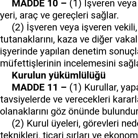
MADDE 10
–
(1) İşveren veya i
yeri, araç ve gereçleri sağlar.
(2) İşveren veya işveren vekili
tutanaklarını, kaza ve diğer vakal
işyerinde yapılan denetim sonuçlar
müfettişlerinin incelemesini sağ
Kurulun y
ü
k
ü
ml
ü
l
üğü
MADDE 11
–
(1) Kurullar, yap
tavsiyelerde ve verecekleri karar
olanaklarını göz önünde bulundur
(2) Kurul üyeleri, görevleri ne
teknikleri, ticari sırları ve ekon