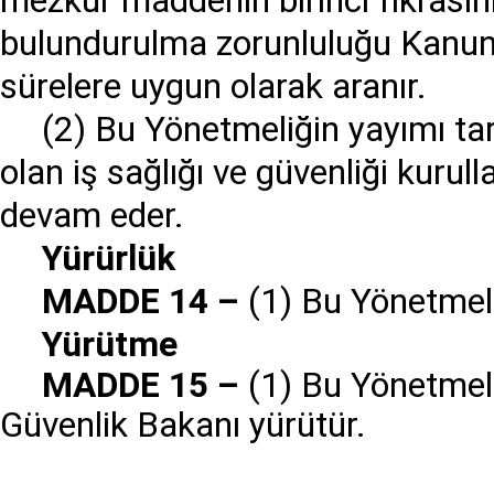
mezkûr maddenin birinci fıkrasını
bulundurulma zorunluluğu Kanunu
sürelere uygun olarak aranır.
(2) Bu Yönetmeliğin yayımı ta
olan iş sağlığı ve güvenliği kurull
devam eder.
Y
ü
r
ü
rl
ü
k
MADDE 14
–
(1) Bu Yönetmeli
Y
ü
r
ü
tme
MADDE 15
–
(1) Bu Y
ö
netmel
G
ü
venlik Bakan
ı
y
ü
r
ü
t
ü
r.