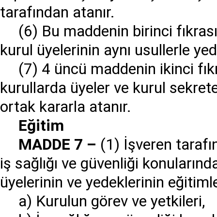
tarafından atanır.
(6) Bu maddenin birinci fıkras
kurul üyelerinin aynı usullerle yede
(7) 4 üncü maddenin ikinci fık
kurullarda üyeler ve kurul sekrete
ortak kararla atanır.
E
ğ
itim
MADDE 7
–
(1) İşveren tarafı
iş sağlığı ve güvenliği konularınd
üyelerinin ve yedeklerinin eğitiml
a) Kurulun görev ve yetkileri,