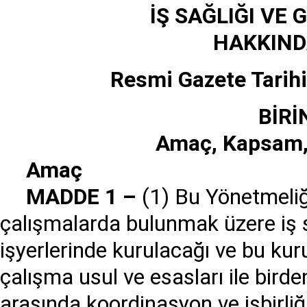
İŞ
SA
Ğ
LI
Ğ
I VE G
HAKKIND
Resmi Gazete Tarihi
B
İ
R
İ
Ama
ç
, Kapsam,
Ama
ç
MADDE 1
–
(1) Bu Yönetmeliğin
çalışmalarda bulunmak üzere iş sa
işyerlerinde kurulacağı ve bu kuru
çalışma usul ve esasları ile bird
arasında koordinasyon ve işbirliği