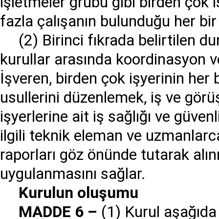
işletmeler grubu gibi birden çok i
fazla çalışanın bulunduğu her bir 
(2) Birinci fıkrada belirtilen 
kurullar arasında koordinasyon ve 
İşveren, birden çok işyerinin her 
usullerini düzenlemek, iş ve görü
işyerlerine ait iş sağlığı ve güvenli
ilgili teknik eleman ve uzmanlarc
raporları göz önünde tutarak alın
uygulanmasını sağlar.
Kurulun olu
ş
umu
MADDE 6
–
(1) Kurul aşağıda b