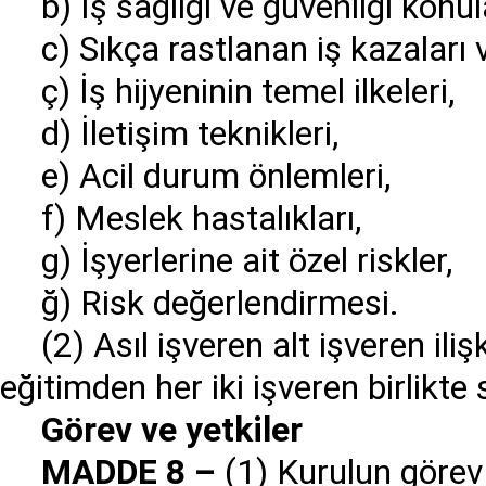
b) İş sağlığı ve güvenliği konu
c) Sıkça rastlanan iş kazaları v
ç) İş hijyeninin temel ilkeleri,
d) İletişim teknikleri,
e) Acil durum önlemleri,
f) Meslek hastalıkları,
g) İşyerlerine ait özel riskler,
ğ) Risk değerlendirmesi.
(2) Asıl işveren alt işveren il
eğitimden her iki işveren birlikte
G
ö
rev ve yetkiler
MADDE 8
–
(1) Kurulun görev v