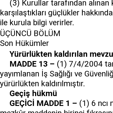
(3) Kurullar tarafından alına
karşılaştıkları güçlükler hakkında 
ile kurula bilgi verirler.
ÜÇÜNCÜ BÖLÜM
Son Hükümler
Y
ü
r
ü
rl
ü
kten kald
ı
r
ı
lan mevzu
MADDE 13
–
(1) 7/4/2004 tar
yayımlanan İş Sağlığı ve Güvenli
yürürlükten kaldırılmıştır.
Ge
ç
i
ş
h
ü
km
ü
GE
Çİ
C
İ
MADDE 1
–
(1) 6 ncı 