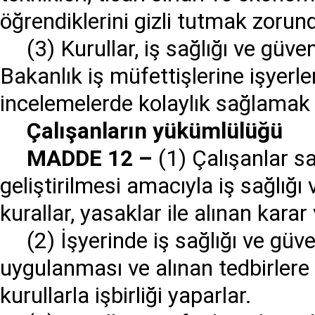
öğrendiklerini gizli tutmak zorund
(3) Kurullar, iş sağlığı ve güv
Bakanlık iş müfettişlerine işyerle
incelemelerde kolaylık sağlamak
Ç
al
ış
anlar
ı
n y
ü
k
ü
ml
ü
l
üğü
MADDE 12
–
(1) Çalışanlar s
geliştirilmesi amacıyla iş sağlığı
kurallar, yasaklar ile alınan kara
(2) İşyerinde iş sağlığı ve güve
uygulanması ve alınan tedbirler
kurullarla işbirliği yaparlar.