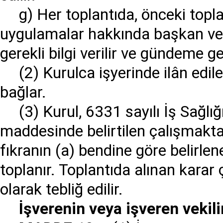
g) Her toplantıda, önceki toplant
uygulamalar hakkında başkan vey
gerekli bilgi verilir ve gündeme geç
(2) Kurulca işyerinde ilân edile
bağlar.
(3) Kurul, 6331 sayılı İş Sağl
maddesinde belirtilen çalışmakta
fıkranın (a) bendine göre belirle
toplanır. Toplantıda alınan karar 
olarak tebliğ edilir.
İş
verenin veya i
ş
veren vekili