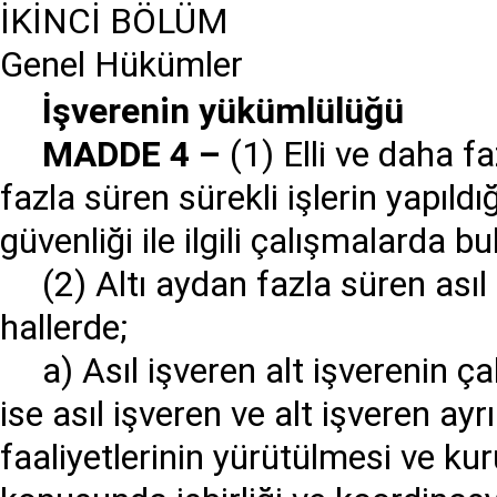
İKİNCİ BÖLÜM
Genel Hükümler
İş
verenin y
ü
k
ü
ml
ü
l
üğü
MADDE 4
–
(1) Elli ve daha f
fazla süren sürekli işlerin yapıldığ
güvenliği ile ilgili çalışmalarda 
(2) Altı aydan fazla süren asıl
hallerde;
a) Asıl işveren alt işverenin çal
ise asıl işveren ve alt işveren ayrı
faaliyetlerinin yürütülmesi ve ku