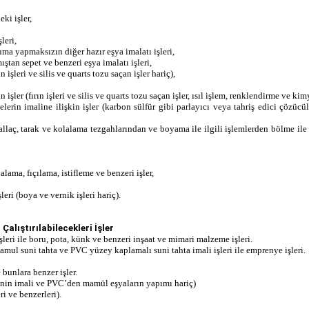
ki işler,
leri,
uma yapmaksızın diğer hazır eşya imalatı işleri,
ştan sepet ve benzeri eşya imalatı işleri,
 işleri ve silis ve quarts tozu saçan işler hariç),
ler (fırın işleri ve silis ve quarts tozu saçan işler, ısıl işlem, renklendirme ve kimy
erin imaline ilişkin işler (karbon sülfür gibi parlayıcı veya tahriş edici çözüc
llaç, tarak ve kolalama tezgahlarından ve boyama ile ilgili işlemlerden bölme ile
lama, fıçılama, istifleme ve benzeri işler,
eri (boya ve vernik işleri hariç).
alıştırılabilecekleri İşler
işleri ile boru, pota, künk ve benzeri inşaat ve mimari malzeme işleri.
amul suni tahta ve PVC yüzey kaplamalı suni tahta imali işleri ile emprenye işleri.
bunlara benzer işler.
VC’nin imali ve PVC’den mamül eşyaların yapımı hariç)
ri ve benzerleri).