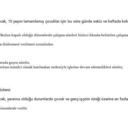
cak, 15 yaşını tamamlamış çocuklar için bu süre günde sekiz ve haftada kır
Okulun kapalı olduğu dönemlerde çalışma süreleri birinci fıkrada belirtilen çalışma
ara dinlenmesi verilmesi zorunludur.
rında geçen süreler,
tılara temsilci olarak katılmaları nedeniyle işlerine devam edemedikleri süreler,
 ödenir.
. Ancak, yararına olduğu durumlarda çocuk ve genç işçinin isteği üzerine en fazl
önemlerde verilir.