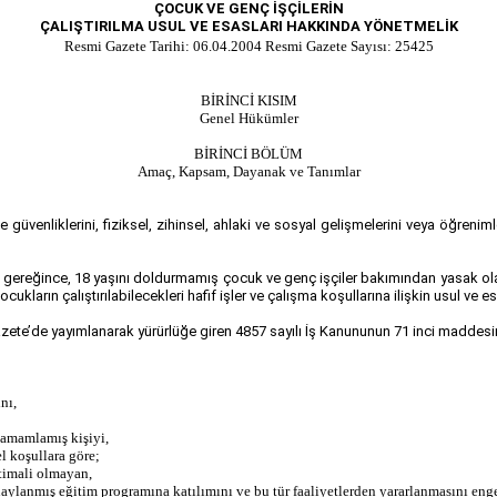
ÇOCUK VE GENÇ İŞÇİLERİN
ÇALIŞTIRILMA USUL VE ESASLARI HAKKINDA YÖNETMELİK
Resmi Gazete Tarihi: 06.04.2004 Resmi Gazete Sayısı: 25425
BİRİNCİ KISIM
Genel Hükümler
BİRİNCİ BÖLÜM
Amaç, Kapsam, Dayanak ve Tanımlar
 güvenliklerini, fiziksel, zihinsel, ahlaki ve sosyal gelişmelerini veya öğreni
 gereğince, 18 yaşını doldurmamış çocuk ve genç işçiler bakımından yasak ola
cukların çalıştırılabilecekleri hafif işler ve çalışma koşullarına ilişkin usul ve e
azete’de yayımlanarak yürürlüğe giren 4857 sayılı İş Kanununun 71 inci maddesin
nı,
tamamlamış kişiyi,
el koşullara göre;
htimali olmayan,
naylanmış eğitim programına katılımını ve bu tür faaliyetlerden yararlanmasını enge