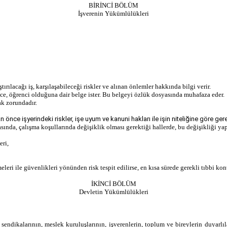
BİRİNCİ BÖLÜM
İşverenin Yükümlülükleri
ırılacağı iş, karşılaşabileceği riskler ve alınan önlemler hakkında bilgi verir.
e, öğrenci olduğuna dair belge ister. Bu belgeyi özlük dosyasında muhafaza eder.
ak zorundadır.
nce işyerindeki riskler, işe uyum ve kanuni hakları ile işin niteliğine göre gerekli
sında, çalışma koşullarında değişiklik olması gerektiği hallerde, bu değişikliği y
eri,
leri ile güvenlikleri yönünden risk tespit edilirse, en kısa sürede gerekli tıbbi ko
İKİNCİ BÖLÜM
Devletin Yükümlülükleri
n sendikalarının, meslek kuruluşlarının, işverenlerin, toplum ve bireylerin duyarl