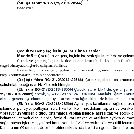
(Mülga tanım:RG-21/2/2013-28566)
ifade eder
Çocuk ve Genç İşçilerin Çalıştırılma Esasları
Madde 5 —
Çocuğun ve genç işçinin işe yerleştirilmesinde ve çalışmas
Çocuk ve genç işçiler, okula devam edenlerin okula devamları ile okuld
engel olmayacak işlerde çalıştırılabilirler.
İşverenler çocuk ve genç işçilerin tecrübe eksikliği, mevcut veya muhte
karşı korunmalarını temin edeceklerdir.
(Değişik fıkra:RG-21/2/2013-28566)
Çocuk işçilerin çalışmasına
çalıştırılabileceği işler Ek-3’te belirtilmiştir.
(Ek
fıkra:RG
-21/2/2013-28566)
Çocuk işçiler Ek-1’de, genç işçiler
25/10/2013
-28802)
Ancak, 5/6/1986 tarihli ve 3308 sayılı Mesleki Eğitim Kan
olarak güvenceye alınması şartıyla bu Yönetmeliğin eklerinde belirtilen sınırlamal
(Ek fıkra:RG-21/2/2013-28566)
Ayrıca yaş kayıtlarına bağlı olara
işlerinde, parlayıcı, patlayıcı, zararlı ve tehlikeli maddelerin toptan ve pera
vibrasyonun yüksek olduğu ortamlarda yapılan işlerde, aşırı sıcak ve soğuk ort
kalınması ihtimali olan işlerde, fazla dikkat isteyen ve aralıksız ayakta durma
sağlamayan işlerde, işyeri hekimi raporu ile fiziki ve psikolojik yeterliliklerini
Kanununun 69 uncu maddesinin birinci fıkrasında belirtilen gece dönemine rastl