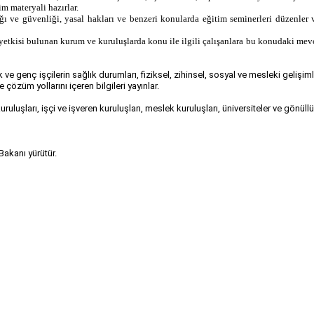
im materyali hazırlar.
lığı ve güvenliği, yasal hakları ve benzeri konularda eğitim seminerleri düzenler
m yetkisi bulunan kurum ve kuruluşlarda konu ile ilgili çalışanlara bu konudaki me
 ve genç işçilerin sağlık durumları, fiziksel, zihinsel, sosyal ve mesleki gelişiml
 çözüm yollarını içeren bilgileri yayınlar.
uruluşları, işçi ve işveren kuruluşları, meslek kuruluşları, üniversiteler ve gönül
akanı yürütür.