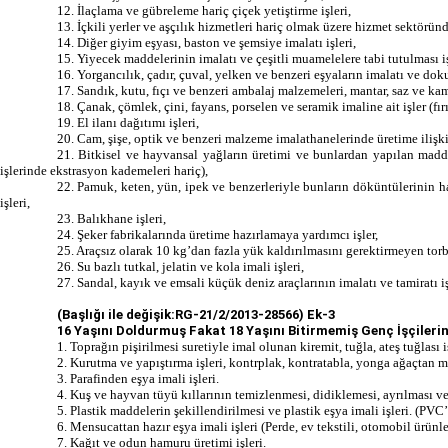
12. İlaçlama ve gübreleme hariç çiçek yetiştirme işleri,
13. İçkili yerler ve aşçılık hizmetleri hariç olmak üzere hizmet sektöründe
14. Diğer giyim eşyası, baston ve şemsiye imalatı işleri,
15. Yiyecek maddelerinin imalatı ve çeşitli muamelelere tabi tutulması iş
16. Yorgancılık, çadır, çuval, yelken ve benzeri eşyaların imalatı ve dok
17. Sandık, kutu, fıçı ve benzeri ambalaj malzemeleri, mantar, saz ve kamı
18. Çanak, çömlek, çini, fayans, porselen ve seramik imaline ait işler (fırın
19. El ilanı dağıtımı işleri,
20. Cam, şişe, optik ve benzeri malzeme imalathanelerinde üretime ilişkin iş
21. Bitkisel ve hayvansal yağların üretimi ve bunlardan yapılan maddel
işlerinde ekstrasyon kademeleri hariç),
22. Pamuk, keten, yün, ipek ve benzerleriyle bunların döküntülerinin ha
işleri,
23. Balıkhane işleri,
24. Şeker fabrikalarında üretime hazırlamaya yardımcı işler,
25. Araçsız olarak 10 kg’dan fazla yük kaldırılmasını gerektirmeyen torba
26. Su bazlı tutkal, jelatin ve kola imali işleri,
27. Sandal, kayık ve emsali küçük deniz araçlarının imalatı ve tamiratı işl
(Başlığı ile değişik:RG-21/2/2013-28566)
Ek-3
16 Yaşını Doldurmuş Fakat 18 Yaşını Bitirmemiş Genç İşçilerin Ç
1. Toprağın pişirilmesi suretiyle imal olunan kiremit, tuğla, ateş tuğlası 
2. Kurutma ve yapıştırma işleri, kontrplak, kontratabla, yonga ağaçtan m
3. Parafinden eşya imali işleri.
4. Kuş ve hayvan tüyü kıllarının temizlenmesi, didiklemesi, ayrılması ve 
5. Plastik maddelerin şekillendirilmesi ve plastik eşya imali işleri. (P
6. Mensucattan hazır eşya imali işleri (Perde, ev tekstili, otomobil ürünle
7. Kağıt ve odun hamuru üretimi işleri.