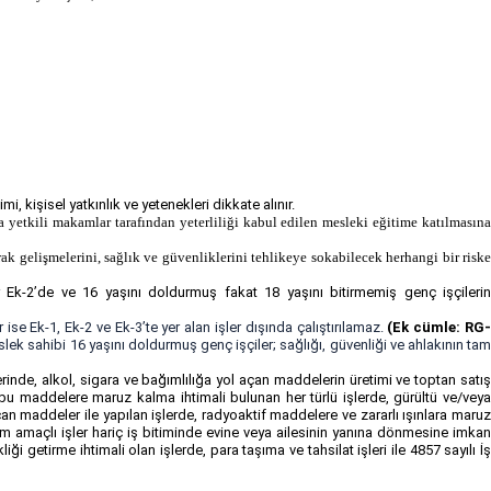
, kişisel yatkınlık ve yetenekleri dikkate alınır.
 yetkili makamlar tarafından yeterliliği kabul edilen mesleki eğitime katılmasına
k gelişmelerini, sağlık ve güvenliklerini tehlikeye sokabilecek herhangi bir riske
şler Ek-2’de ve 16 yaşını doldurmuş fakat 18 yaşını bitirmemiş genç işçileri
se Ek-1, Ek-2 ve Ek-3’te yer alan işler dışında çalıştırılamaz.
(Ek cümle: RG
k sahibi 16 yaşını doldurmuş genç işçiler; sağlığı, güvenliği ve ahlakının ta
inde, alkol, sigara ve bağımlılığa yol açan maddelerin üretimi ve toptan satı
ve bu maddelere maruz kalma ihtimali bulunan her türlü işlerde, gürültü ve/veya
n maddeler ile yapılan işlerde, radyoaktif maddelere ve zararlı ışınlara maruz
tim amaçlı işler hariç iş bitiminde evine veya ailesinin yanına dönmesine imkan
ği getirme ihtimali olan işlerde, para taşıma ve tahsilat işleri ile 4857 sayılı İş