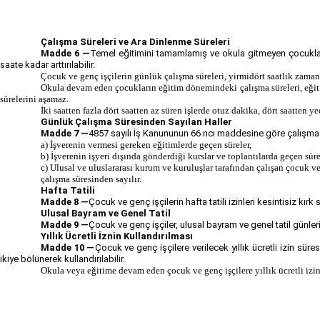
Çalışma Süreleri ve Ara Dinlenme Süreleri
Madde 6 —
Temel eğitimini tamamlamış ve okula gitmeyen çocuklar
saate kadar arttırılabilir.
Çocuk ve genç işçilerin günlük çalışma süreleri, yirmidört saatlik zaman
Okula devam eden çocukların eğitim dönemindeki çalışma süreleri, eğitim 
sürelerini aşamaz.
İki saatten fazla dört saatten az süren işlerde otuz dakika, dört saatten 
Günlük Çalışma Süresinden Sayılan Haller
Madde 7 —
4857 sayılı İş Kanununun 66 ncı maddesine göre çalışma s
a) İşverenin vermesi gereken eğitimlerde geçen süreler,
b) İşverenin işyeri dışında gönderdiği kurslar ve toplantılarda geçen sür
c) Ulusal ve uluslararası kurum ve kuruluşlar tarafından çalışan çocuk ve
çalışma süresinden sayılır.
Hafta Tatili
Madde 8 —
Çocuk ve genç işçilerin hafta tatili izinleri kesintisiz kırk 
Ulusal Bayram ve Genel Tatil
Madde 9 —
Çocuk ve genç işçiler, ulusal bayram ve genel tatil günlerin
Yıllık Ücretli İznin Kullandırılması
Madde 10 —
Çocuk ve genç işçilere verilecek yıllık ücretli izin sür
ikiye bölünerek kullandırılabilir.
Okula veya eğitime devam eden çocuk ve genç işçilere yıllık ücretli izin