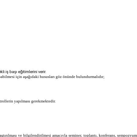
 iş başı eğitimlerini verir.
apabilmesi için aşağıdaki hususları göz önünde bulundurmalıdır;
ntrollerin yapılması gerekmektedir.
ılaştırılması ve bilgilendirilmesi amacıyla seminer, toplantı, konferans, sempozyum