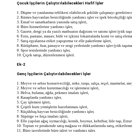
Çocuk İşçilerin Çalıştırılabilecekleri Hafif İşler
1. Düşme ve yaralanma tehlikesi olabilecek şekilde çalışmayı gerektirece
2. Kümes hayvanları besiciliğinde yardımcı işler ve ipek böcekçiliği işle
3. Esnaf ve sanatkarların yanında satış işleri,
4. Büro hizmetlerine yardımcı işler,
5. Gazete, dergi ya da yazılı matbuatın dağıtımı ve satımı işleri (yük taşı
6. Fırın, pastane, manav, büfe ve içkisiz lokantalarda komi ve satış elema
7. Satış eşyalarına etiket yapıştırma ve elle paketleme işleri,
8. Kütüphane, fuar, panayır ve sergi yerlerinde yardımcı işler (yük taşıma 
9. Spor tesislerinde yardımcı işler,
10. Çiçek satışı, düzenlenmesi işleri.
Ek-2
Genç İşçilerin Çalıştırılabilecekleri İşler
1. Meyve ve sebze konserveciliği, sirke, turşu, salça, reçel, marmelat, mey
2. Meyve ve sebze kurutmacılığı ve işlenmesi işleri,
3. Helva, bulama, ağda, pekmez imalatı işleri,
4. Kasaplarda yardımcı işler,
5. Çay işlemesi işleri,
6. Çeşitli kuru yemişlerin hazırlanması işleri,
7. Küçükbaş hayvan besiciliğinde yardımcı işler,
8. Süpürge ve fırça imalatı işleri,
9. Elle yapılan ağaç oymacılığı, kemik, boynuz, kehribar, lüle taşı, Erzur
10. Toptan ve perakende satış mağaza ve dükkanlarında satış, etiketleme
11. Büro işyerlerinde büro işleri ve yardımcı işler,