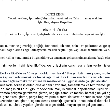
İKİNCİ KISIM
Çocuk ve Genç İşçilerin Çalıştırılabilecekleri ve Çalıştırılamayacakları
İşler ile Çalışma Koşulları
BİRİNCİ BÖLÜM
Çocuk ve Genç İşçilerin Çalıştırılabilecekleri ve Çalıştırılamayacakları İşler
ı süresince güvenliği, sağlığı, bedensel, zihinsel, ahlaki ve psikososyal gelişimi
aki başarılarına engel olmayacak, meslek seçimi için yapılacak hazırlıklara ya da
mel riskler konularında bilgisizlik veya tamamen gelişmiş olmamalarına bağlı olara
 izin verilen hafif işler Ek-1’de, genç işçilerin çalışmasına izin verilen i
 Ek-1 ve Ek-2’de ve 16 yaşını doldurmuş fakat 18 yaşını bitirmemiş genç işçiler i
unu kapsamında mesleki ve teknik eğitim okul ve kurumlarından mezun olan mesle
ara bağlı kalmaksızın ihtisas ve mesleklerine uygun işlerde çalıştırılabilirler.
k müsaade edilen işlerden olsalar dahi hazırlama, tamamlama ve temizleme işler
kende satış işleri ile bu gibi maddelerin imali, işlenmesi, depolanması işleri 
amda çalışma gerektiren işlerde, sağlığa zararlı ve meslek hastalığına yol aça
yı gerektiren işlerde, parça başı ve prim sistemi ile ücret ödenen işlerde, eği
n üzerinde olan işlerde, eğitim, deney eksikliği, güvenlik konusunda dikkat eksikli
ayan sürelerde yapılan işlerde 18 yaşını doldurmayan işçiler çalıştırılamaz.