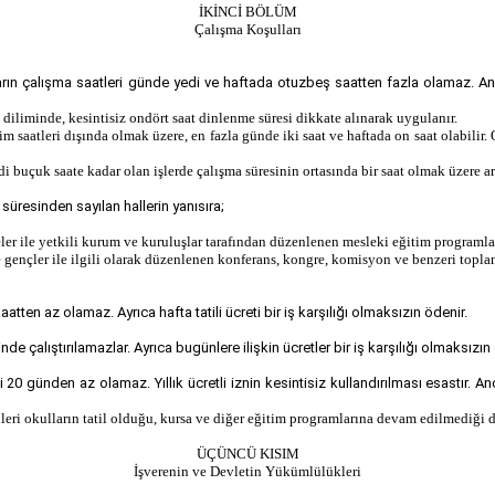
İKİNCİ BÖLÜM
Çalışma Koşulları
ın çalışma saatleri günde yedi ve haftada otuzbeş saatten fazla olamaz. An
 diliminde, kesintisiz ondört saat dinlenme süresi dikkate alınarak uygulanır.
saatleri dışında olmak üzere, en fazla günde iki saat ve haftada on saat olabilir. 
yedi buçuk saate kadar olan işlerde çalışma süresinin ortasında bir saat olmak üzere 
üresinden sayılan hallerin yanısıra;
eler ile yetkili kurum ve kuruluşlar tarafından düzenlenen mesleki eğitim programla
 gençler ile ilgili olarak düzenlenen konferans, kongre, komisyon ve benzeri toplan
saatten az olamaz. Ayrıca hafta tatili ücreti bir iş karşılığı olmaksızın ödenir.
de çalıştırılamazlar. Ayrıca bugünlere ilişkin ücretler bir iş karşılığı olmaksızın
esi 20 günden az olamaz. Yıllık ücretli iznin kesintisiz kullandırılması esastır
leri okulların tatil olduğu, kursa ve diğer eğitim programlarına devam edilmediği d
ÜÇÜNCÜ KISIM
İşverenin ve Devletin Yükümlülükleri