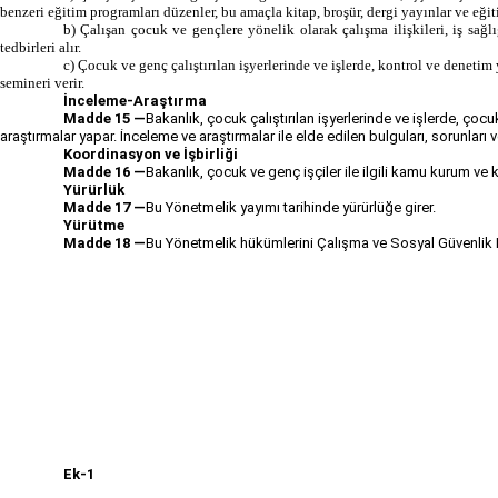
benzeri eğitim programları düzenler, bu amaçla kitap, broşür, dergi yayınlar ve eğit
b) Çalışan çocuk ve gençlere yönelik olarak çalışma ilişkileri, iş sağ
tedbirleri alır.
c) Çocuk ve genç çalıştırılan işyerlerinde ve işlerde, kontrol ve deneti
semineri verir.
İnceleme-Araştırma
Madde 15 —
Bakanlık, çocuk çalıştırılan işyerlerinde ve işlerde, çocuk
araştırmalar yapar. İnceleme ve araştırmalar ile elde edilen bulguları, sorunları ve
Koordinasyon ve İşbirliği
Madde 16 —
Bakanlık, çocuk ve genç işçiler ile ilgili kamu kurum ve k
Yürürlük
Madde 17 —
Bu Yönetmelik yayımı tarihinde yürürlüğe girer.
Yürütme
Madde 18 —
Bu Yönetmelik hükümlerini Çalışma ve Sosyal Güvenlik B
Ek-1