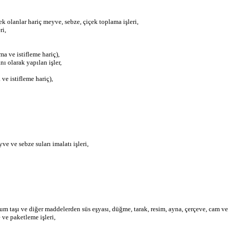
k olanlar hariç meyve, sebze, çiçek toplama işleri,
ri,
ma ve istifleme hariç),
nı olarak yapılan işler,
ve istifleme hariç),
ve ve sebze suları imalatı işleri,
um taşı ve diğer maddelerden süs eşyası, düğme, tarak, resim, ayna, çerçeve, cam ve 
 ve paketleme işleri,