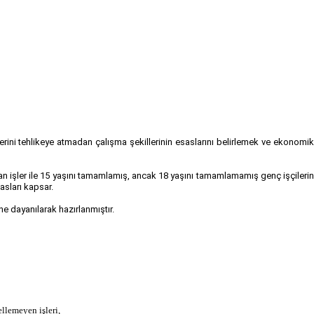
mlerini tehlikeye atmadan çalışma şekillerinin esaslarını belirlemek ve ekonomi
n işler ile 15 yaşını tamamlamış, ancak 18 yaşını tamamlamamış genç işçileri
sasları kapsar.
e dayanılarak hazırlanmıştır.
llemeyen işleri,