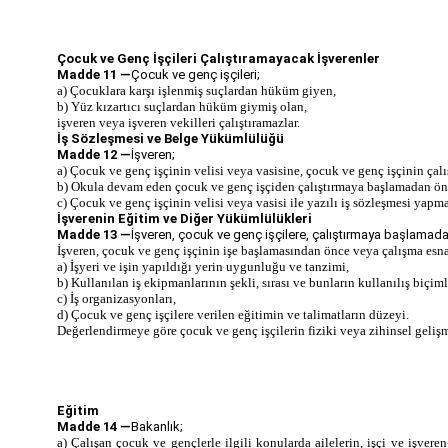
Çocuk ve Genç İşçileri Çalıştıramayacak İşverenler
Madde 11 —
Çocuk ve genç işçileri;
a) Çocuklara karşı işlenmiş suçlardan hüküm giyen,
b) Yüz kızartıcı suçlardan hüküm giymiş olan,
işveren veya işveren vekilleri çalıştıramazlar.
İş Sözleşmesi ve Belge Yükümlülüğü
Madde 12 —
İşveren;
a) Çocuk ve genç işçinin velisi veya vasisine, çocuk ve genç işçinin çalışt
b) Okula devam eden çocuk ve genç işçiden çalıştırmaya başlamadan önc
c) Çocuk ve genç işçinin velisi veya vasisi ile yazılı iş sözleşmesi yapm
İşverenin Eğitim ve Diğer Yükümlülükleri
Madde 13 —
İşveren, çocuk ve genç işçilere, çalıştırmaya başlamadan ö
İşveren, çocuk ve genç işçinin işe başlamasından önce veya çalışma esna
a) İşyeri ve işin yapıldığı yerin uygunluğu ve tanzimi,
b) Kullanılan iş ekipmanlarının şekli, sırası ve bunların kullanılış biçiml
c) İş organizasyonları,
d) Çocuk ve genç işçilere verilen eğitimin ve talimatların düzeyi.
Değerlendirmeye göre çocuk ve genç işçilerin fiziki veya zihinsel gelişme
Eğitim
Madde 14 —
Bakanlık;
a) Çalışan çocuk ve gençlerle ilgili konularda ailelerin, işçi ve işvere