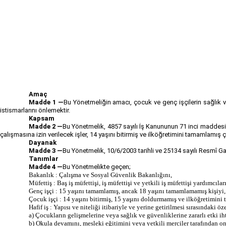
Amaç
Madde 1 —
Bu Yönetmeliğin amacı, çocuk ve genç işçilerin sağlık ve
istismarlarını önlemektir.
Kapsam
Madde 2 —
Bu Yönetmelik, 4857 sayılı İş Kanununun 71 inci maddesi
çalışmasına izin verilecek işler, 14 yaşını bitirmiş ve ilköğretimini tamamlamış ço
Dayanak
Madde 3 —
Bu Yönetmelik, 10/6/2003 tarihli ve 25134 sayılı Resmî G
Tanımlar
Madde 4 —
Bu Yönetmelikte geçen;
Bakanlık : Çalışma ve Sosyal Güvenlik Bakanlığını,
Müfettiş : Baş iş müfettişi, iş müfettişi ve yetkili iş müfettişi yardımcıları
Genç işçi : 15 yaşını tamamlamış, ancak 18 yaşını tamamlamamış kişiyi,
Çocuk işçi : 14 yaşını bitirmiş, 15 yaşını doldurmamış ve ilköğretimini 
Hafif iş : Yapısı ve niteliği itibariyle ve yerine getirilmesi sırasındaki öz
a) Çocukların gelişmelerine veya sağlık ve güvenliklerine zararlı etki i
b) Okula devamını, mesleki eğitimini veya yetkili merciler tarafından o