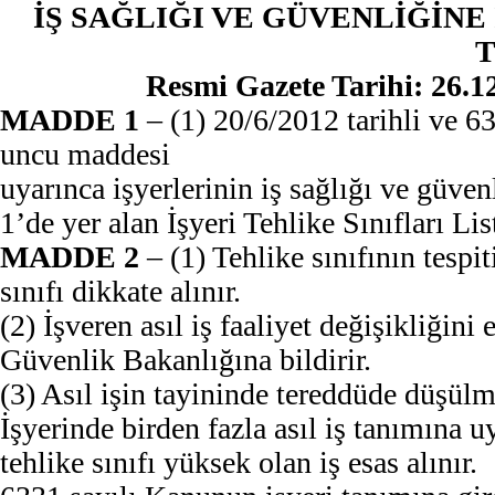
İŞ SAĞLIĞI VE GÜVENLİĞİNE 
T
Resmi Gazete Tarihi: 26.1
MADDE 1
– (1) 20/6/2012 tarihli ve 6
uncu maddesi
uyarınca işyerlerinin iş sağlığı ve güvenl
1’de yer alan İşyeri Tehlike Sınıfları List
MADDE 2
– (1) Tehlike sınıfının tespit
sınıfı dikkate alınır.
(2) İşveren asıl iş faaliyet değişikliğin
Güvenlik Bakanlığına bildirir.
(3) Asıl işin tayininde tereddüde düşülm
İşyerinde birden fazla asıl iş tanımına 
tehlike sınıfı yüksek olan iş esas alınır.