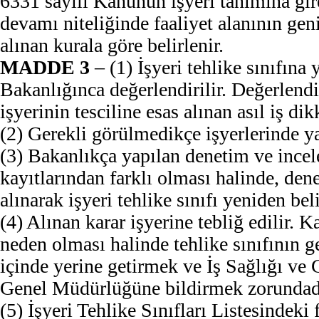
6331 sayılı Kanunun işyeri tanımına gire
devamı niteliğinde faaliyet alanının gen
alınan kurala göre belirlenir.
MADDE 3
– (1) İşyeri tehlike sınıfına
Bakanlığınca değerlendirilir. Değerlendi
işyerinin tesciline esas alınan asıl iş dik
(2) Gerekli görülmedikçe işyerlerinde ya
(3) Bakanlıkça yapılan denetim ve incele
kayıtlarından farklı olması halinde, den
alınarak işyeri tehlike sınıfı yeniden beli
(4) Alınan karar işyerine tebliğ edilir. K
neden olması halinde tehlike sınıfının ge
içinde yerine getirmek ve İş Sağlığı ve
Genel Müdürlüğüne bildirmek zorundad
(5) İşyeri Tehlike Sınıfları Listesindeki 